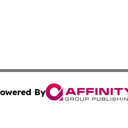
owered By
ubmit Press Release
Terms & Conditions
Copyright/DMCA
 Inc. dba Affinity Group Publishing & Texas Business Time