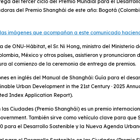
rega del tercer ciclo del Premio Mundial para el Desarroll
doras del Premio Shanghái de este año: Bogotá (Colombia)
las imágenes que acompañan a este comunicado haciendo 
 de ONU-Hábitat, el Sr. Ni Hong, ministro del Ministerio 
mbia, México y otros países, asistieron y pronunciaron di
ura al comienzo de la ceremonia de entrega de premios.
ones en inglés del Manual de Shanghái: Guía para el desarr
nable Urban Development in the 21st Century · 2025 Annual
 Index Application Report).
en las Ciudades (Premio Shanghái) es un premio internacio
overnment. También sirve como vehículo clave para que 
para el Desarrollo Sostenible y la Nueva Agenda Urban