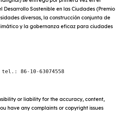
Shanghái) se entregó por primera vez en el
 el Desarrollo Sostenible en las Ciudades (Premio
idades diversas, la construcción conjunta de
 climático y la gobernanza eficaz para ciudades
 tel.: 86-10-63074558
ility or liability for the accuracy, content,
f you have any complaints or copyright issues