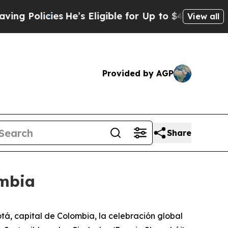
Policies
He’s Eligible for Up to $480,000 After 
View all
Provided by AGP
Share
ombia
á, capital de Colombia, la celebración global