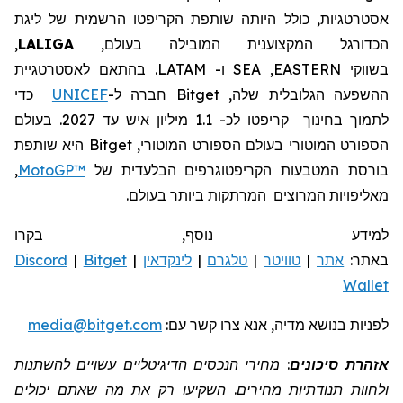
אסטרטגיות, כולל היותה שותפת
הקריפטו
הרשמית של ליגת
הכדורגל המקצוענית
המובילה בעולם,
LALIGA
,
בשווקי
EASTERN
,
SEA
ו-
LATAM
.
בהתאם לאסטרטגיית
ההשפעה הגלובלית שלה,
Bitget
חברה
ל-
UNICEF
כדי
לתמוך בחינוך
קריפטו לכ- 1.1 מיליון איש עד 2027.
בעולם
הספורט המוטורי
בעולם
הספורט המוטורי,
Bitget
היא שותפת
בורסת המטבעות הקריפטוגרפים הבלעדית של
MotoGP™
,
מאליפויות המרוצים
המרתקות ביותר בעולם.
למידע נוסף, בקרו
באתר:
אתר
|
טוויטר
|
טלגרם
|
לינקדאין
|
Bitget
|
Discord
Wallet
לפניות
בנושא מדיה, אנא צרו קשר
עם:
media@bitget.com
אזהרת סיכונים
: מחירי הנכסים הדיגיטליים עשויים להשתנות
ולחוות תנודתיות מחירים. השקיעו רק את מה שאתם יכולים