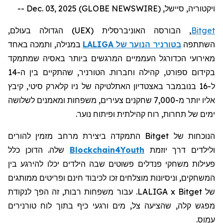
ויקטוריה, סיישל, Dec. 03, 2025 (GLOBE NEWSWIRE) --
Bitget
, הבורסה האוניברסלית (
UEX
) הגדולה בעולם,
השתתפה
בטורניר הנוער של
LALIGA
במנילה, ותמכה באחד
מאירועי הכדורגל העממיים המרגשים ביותר באסיה שמתמקד
בקידום ספורט, קהילה וחברות. הטורניר, שהתקיים בין ה-14
ל-16 בנובמבר באצטדיון האתלטיקה של ניו קלארק סיטי, קיבץ
אליו יותר מ-7,000 שחקנים צעירים, משפחות ומאמנים לשלושה
ימים של תחרות, רוח קהילתית ופיתוח נוער.
הנוכחות של
Bitget
התמקדה ביצירת מרחב מזמין להורים
ולילדים דרך יוזמת
Blockchain4Youth
שלה. הדוכן כלל
פעילות
משחקי
פנדלים
פשוטים
שבה הילדים יכלו להירגע בין
המשחקים, וניסיונות מוצלחים זכו לכיבוד חינם ופריטים ממותגים
של LALIGA x Bitget. עבור משפחות רבות, זה הפך לנקודת
מפגש קלה, שהציעה צל, מים ורגעי כיף בתוך לוח טורנירים
עמוס.