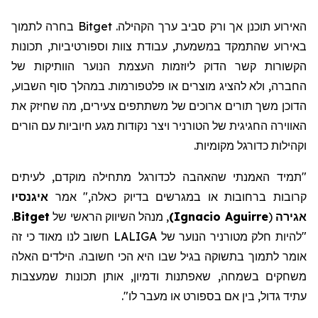
האירוע תוכנן אך ורק סביב ערך הקהילה. Bitget בחרה לתמוך
באירוע שהתמקד במשמעת, עבודת צוות וספורטיביות, תכונות
הקשורות קשר הדוק ליוזמות העצמת הנוער הוותיקות של
החברה, ולא להציג מוצרים או פלטפורמות. במהלך סוף השבוע,
הדוכן משך תורים ארוכים של משתתפים צעירים, מה שחיזק את
האווירה החגיגית של הטורניר ויצר נקודות מגע חיוביות עם הורים
וקהילות כדורגל מקומיות.
"תמיד האמנתי שהאהבה לכדורגל מתחילה מוקדם, לעיתים
קרובות ברחובות או במגרשים בדיוק כאלה," אמר
איגנסיו
אגירה
(
Ignacio Aguirre
)
,
מנהל
השיווק
הראשי של
Bitget
.
"להיות חלק מטורניר הנוער של LALIGA חשוב לנו מאוד כי זה
אומר
לתמוך בתשוקה בגיל שבו היא הכי חשובה. הילדים האלה
משחקים בשמחה, שאפתנות ודמיון, אותן תכונות שמעצבות
עתיד גדול, בין אם בספורט או מעבר לו
".