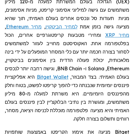
(
UEX
)
הגדולה בעולם המשרתת למעלה מ-120
מיליון
משתמשים עם גישה למיליוני אסימוני קריפטו, מניות אסימונים,
מניות תעודות סל ונכסים אחרים בעולם האמיתי, תוך שהיא
מציעה גישה בזמן אמת
למחיר הביטקוין
,
מחיר Ethereum
,
מחיר XRP
ומחירי מטבעות קריפטוגרפיים אחרים, הכול
בפלטפורמה אחת. האקוסיסטם מחוייב לעזור למשתמשים
לסחור בצורה חכמה יותר עם כלי המסחר המופעלים על ידי בינה
מלאכותית, יכולת פעולה הדדית בין אסימונים בביטקויין,
Ethereum
,
Solana
ו-
BNB Chain
, וגישה רחבה יותר לנכסים
בעולם האמיתי. בצד המבוזר,
Bitget Wallet
היא אפליקציית
פיננסים יומיומית שנבנתה כדי להפוך קריפטו לפשוט, בטוח וחלק
מהפיננסים היומיומיים. היא
משרתת למעלה מ-80 מיליון
משתמשים, ומגשרת בין נתיבי הבלוקצ'יין לבין פיננסים בעולם
האמיתי
והיא
מצי
עה
פלטפורמה מוכללת לכניסה ויציאה, מסחר,
רווחים ותשלום בצורה חלקה.
Bitget
מניעה את
אימוץ
הקריפטו
באמצעות שותפויות