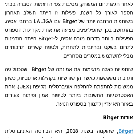
לאחר חגיגות יום המשחק, מסיבות צפייה ויוזמות הסברה בבתי
הספר לאורך כל השנה, פעילות זו הייתה השלב האחרון
בשותפות הרחבה יותר של
Bitget
עם
LALIGA
ברחבי אסיה.
בהתחשב בכך שהפיליפינים מציעה את אחת מקהילות הספורט
הפעילות ביותר בדרום מזרח אסיה, ל-
Bitget
הייתה הזדמנות
לתרום בשקט ובחיוביות לתחרות, ולטפח קשרים תרבותיים
מבלי להשתמש במסרים מסחריים.
שותפויות כאלה מדגימות את אמונתה של
Bitget
שטכנולוגיה
ותרבות משגשגות כאשר הן שורשיות בקהילות אותנטיות, כשהן
ממשיכות להתפתח להחלפה אוניברסלית מקיפה (UEX). אחת
האסטרטגיות החשובות ביותר לטיפוח אמון ופיתוח צעירים
באזור היא עדיין לתמוך בספורט הנוער.
אודות Bitget
Bitget
,
שהוקמה
בשנת 2018, היא הבורסה האוניברסלית