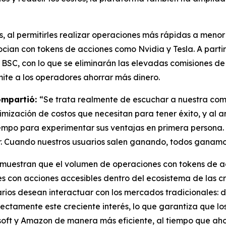
s, al permitirles realizar operaciones más rápidas a meno
ocian con tokens de acciones como Nvidia y Tesla. A parti
SC, con lo que se eliminarán las elevadas comisiones de 
mite a los operadores ahorrar más dinero.
compartió:
“Se trata realmente de escuchar a nuestra comu
imización de costos que necesitan para tener éxito, y al 
mpo para experimentar sus ventajas en primera persona. 
ar. Cuando nuestros usuarios salen ganando, todos ganamo
s muestran que el volumen de operaciones con tokens de 
 con acciones accesibles dentro del ecosistema de las c
ios desean interactuar con los mercados tradicionales: de
irectamente este creciente interés, lo que garantiza que l
oft y Amazon de manera más eficiente, al tiempo que ahor