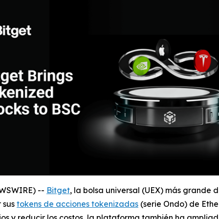
NEWSWIRE) --
Bitget
, la bolsa universal (UEX) más grande 
r sus
tokens de acciones tokenizadas
(serie Ondo) de Ethe
rios y reducir los costos, la plataforma también ha ampli