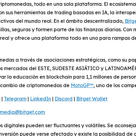
criptomonedas, todo en una sola plataforma. El ecosistem
on sus herramientas de trading basadas en IA, la interoper
ctivos del mundo real. En el ámbito descentralizado,
Bitg
las, seguras y formen parte de las finanzas diarias. Con 
real y ofrece una plataforma todo en uno para rampas de 
nedas a través de asociaciones estratégicas, como su pap
los mercados del ESTE, SUDESTE ASIÁTICO y LATINOAMÉRI
r la educación en blockchain para 1,1 millones de person
ntercambio de criptomonedas de
MotoGP™
, uno de los cam
r
|
Telegram
|
LinkedIn
|
Discord
|
Bitget Wallet
media@bitget.com
os digitales pueden ser fluctuantes y volátiles. Se aconsej
nversión puede verse afectado y existe la posibilidad de q