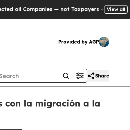
Companies — not Taxpayers — the Chance to Cash 
View all
Provided by AGP
Share
 con la migración a la