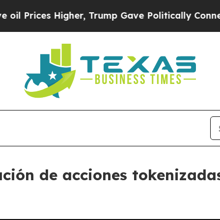
s Higher, Trump Gave Politically Connected oil 
ación de acciones tokenizadas