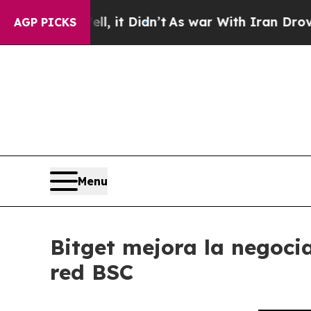
Well, it Didn’t
As war With Iran Drove oil Price
AGP PICKS
Menu
Bitget mejora la negoci
red BSC