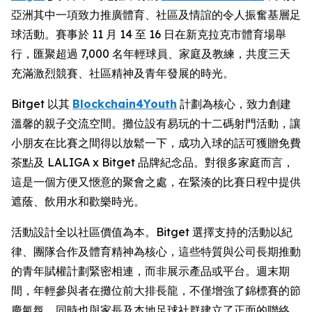
亞洲其中一項致力推廣體育、社區及情誼的令人振奮基層足
球活動。賽事於 11 月 14 至 16 日在新克拉克市體育場舉
行，匯聚超過 7,000 名年輕球員、家庭及教練，共度三天
充滿激烈競賽、社區精神及青年發展的時光。
Bitget 以其
Blockchain4Youth
計劃為核心，致力創建
溫馨的親子交流空間。攤位設有易玩的十二碼射門活動，讓
小朋友在比賽之間得以放鬆一下，成功入球的話可獲贈免費
茶點及 LALIGA x Bitget 品牌紀念品。對很多家庭而言，
這是一個方便又愜意的聚會之處，在緊湊的比賽日程中提供
遮蔭、飲用水和歡樂時光。
活動設計全以社區價值為本。Bitget 選擇支持的活動以紀
律、團隊合作及體育精神為核心，這些特質與公司長期推動
的青年賦權計劃緊密相連，而非展示產品或平台。週末期
間，年輕參與者在攤位前大排長龍，不僅增強了錦標賽的節
慶氣氛，同時也與家長及本地足球社群建立了正面的聯絡