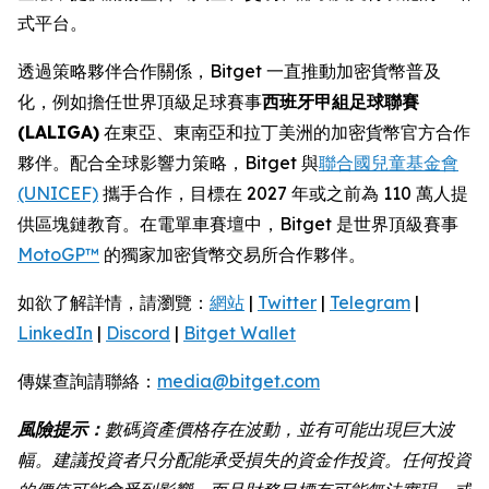
式平台。
透過策略夥伴合作關係，Bitget 一直推動加密貨幣普及
化，例如擔任世界頂級足球賽事
西班牙甲組足球聯賽
(LALIGA)
在東亞、東南亞和拉丁美洲的加密貨幣官方合作
夥伴。配合全球影響力策略，Bitget 與
聯合國兒童基金會
(UNICEF)
攜手合作，目標在 2027 年或之前為 110 萬人提
供區塊鏈教育。在電單車賽壇中，Bitget 是世界頂級賽事
MotoGP™
的獨家加密貨幣交易所合作夥伴。
如欲了解詳情，請瀏覽：
網站
|
Twitter
|
Telegram
|
LinkedIn
|
Discord
|
Bitget Wallet
傳媒查詢請聯絡：
media@bitget.com
風險提示：
數碼資產價格存在波動，並有可能出現巨大波
幅。建議投資者只分配能承受損失的資金作投資。任何投資