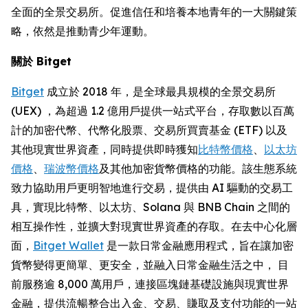
全面的全景交易所。促進信任和培養本地青年的一大關鍵策
略，依然是推動青少年運動。
關於 Bitget
Bitget
成立於 2018 年，是全球最具規模的全景交易所
(UEX) ，為超過 1.2 億用戶提供一站式平台，存取數以百萬
計的加密代幣、代幣化股票、交易所買賣基金 (ETF) 以及
其他現實世界資產，同時提供即時獲知
比特幣價格
、
以太坊
價格
、
瑞波幣價格
及其他加密貨幣價格的功能。該生態系統
致力協助用戶更明智地進行交易，提供由 AI 驅動的交易工
具，實現比特幣、以太坊、Solana 與 BNB Chain 之間的
相互操作性，並擴大對現實世界資產的存取。在去中心化層
面，
Bitget Wallet
是一款日常金融應用程式，旨在讓加密
貨幣變得更簡單、更安全，並融入日常金融生活之中， 目
前服務逾 8,000 萬用戶，連接區塊鏈基礎設施與現實世界
金融，提供流暢整合出入金、交易、賺取及支付功能的一站