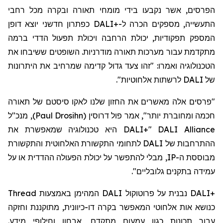
הפרסים, אשר נקבעו בידי מומחי תאורה ובקרה מכל רחבי
כפתרון חדשני יוצא דופן
DALI
התעשייה, מספקים הכרה ל-+
המספק תפקודיות, יכולת הרחבה ויכולת תפעול הדדי ברמה
מתקדמת עבור מערכות תאורה מודרניות. השופטים ששיבחו את
הטכנולוגיה ואמרו: "זהו צעד גדול קדימה שמרחיב את היתרונות
לרשתות אלחוטיות".
DALI
של
"פרסים אלה מאשרים את החזון שלנו לאקו
סיסטם
של תאורה
, מנכ"ל
)
Paul Drosihn
(
דרוסין
חכמה ומחוברת יותר", אמר פול
היא טכנולוגיה שמאפשרת את
DALI
"+
DALI Alliance
לתחומי התקשורת האלחוטית והתקשורת
DALI
ההתרחבות של
, מבלי להתפשר על יכולת הפעולה ההדדית או על
IP
מבוססת ה-
עמידה בתקנים גלובליים".
Thread
המהימן באמצעות
DALI
נבנית על פרוטוקול
DALI+‎
כנושא אות אלחוטי המאפשר בקרה דו-כיוונית, מתוקננת וחזקה
עבור תכונות כגון עמעום מתקדם, אבחון וחילופי מידע.