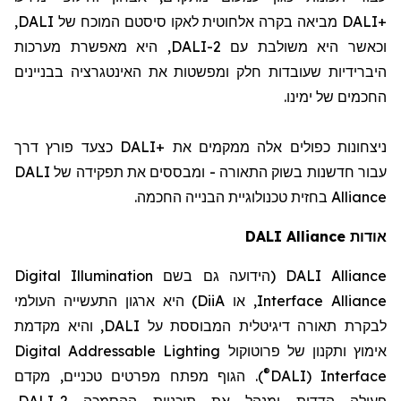
,
DALI
המוכח של
סיסטם
מביאה בקרה אלחוטית לאקו
DALI+‎
, היא מאפשרת מערכות
DALI-2
וכאשר היא משולבת עם
היברידיות שעובדות חלק ומפשטות את האינטגרציה בבניינים
החכמים של ימינו.
כצעד פורץ דרך
DALI
ניצחונות כפולים אלה ממקמים את +
DALI
עבור חדשנות בשוק התאורה - ומבססים את תפקידה של
בחזית טכנולוגיית הבנייה החכמה.
Alliance
DALI Alliance
אודות
Digital Illumination
(הידועה גם בשם
DALI Alliance
) היא ארגון התעשייה העולמי
DiiA
, או
Interface Alliance
, והיא מקדמת
DALI
לבקרת תאורה דיגיטלית המבוססת על
Digital Addressable Lighting
אימוץ ותקנון של פרוטוקול
®
). הגוף מפתח מפרטים טכניים, מקדם
DALI
(
Interface
,
DALI-2
פעולה הדדית ומנהל את תוכניות ההסמכה