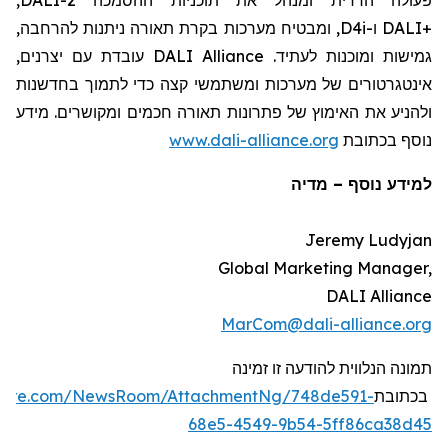
, ומבטיח מערכות בקרת תאורה ניתנות להרחבה,
D4i
ו-
DALI
+
עובדת עם יצרנים,
DALI Alliance
גמישות ומוכנות לעתיד.
אינטגרטורים
של מערכות ומשתמשי קצה כדי לתמוך בחדשנות
ולהניע את האימוץ של פתרונות תאורה חכמים
ומקושרים
. מידע
www.dali-alliance.org
נוסף בכתובת
מדיה
–
למידע נוסף
Jeremy Ludyjan
Global Marketing Manager,
DALI Alliance
MarCom@dali-alliance.org
תמונה הנלווית להודעה זו זמינה
swire.com/NewsRoom/AttachmentNg/748de591-
בכתובת
68e5-4549-9b54-5ff86ca38d45